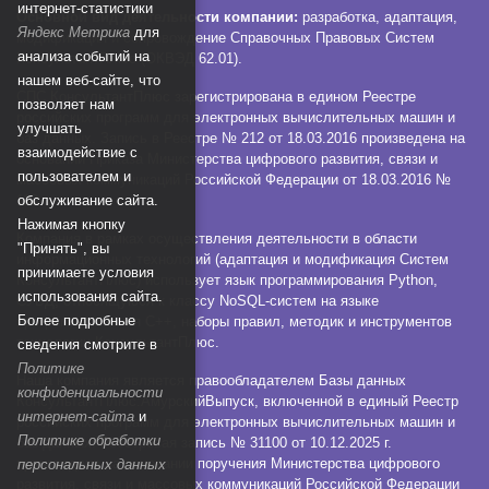
интернет-статистики
Основной вид деятельности компании:
разработка, адаптация,
Яндекс Метрика
для
модификация и сопровождение Справочных Правовых Систем
анализа событий на
КонсультантПлюс (ОКВЭД 62.01).
нашем веб-сайте, что
СПС КонсультантПлюс зарегистрирована в едином Реестре
позволяет нам
российских программ для электронных вычислительных машин и
улучшать
баз данных. Запись в Реестре № 212 от 18.03.2016 произведена на
взаимодействие с
основании Приказа Министерства цифрового развития, связи и
пользователем и
массовых коммуникаций Российской Федерации от 18.03.2016 №
112.
обслуживание сайта.
Нажимая кнопку
Компания в рамках осуществления деятельности в области
"Принять", вы
информационных технологий (адаптация и модификация Систем
принимаете условия
КонсультантПлюс) использует язык программирования Python,
использования сайта.
СУБД, относящуюся к классу NoSQL-систем на языке
Более подробные
программирования C++, наборы правил, методик и инструментов
технологии КонсультантПлюс.
сведения смотрите в
Политике
Наша компания является правообладателем Базы данных
конфиденциальности
КонсультантПлюс:АмурскийВыпуск, включенной в единый Реестр
интернет-сайта
и
российских программ для электронных вычислительных машин и
Политике обработки
баз данных. Реестровая запись № 31100 от 10.12.2025 г.
произведена на основании поручения Министерства цифрового
персональных данных
развития, связи и массовых коммуникаций Российской Федерации