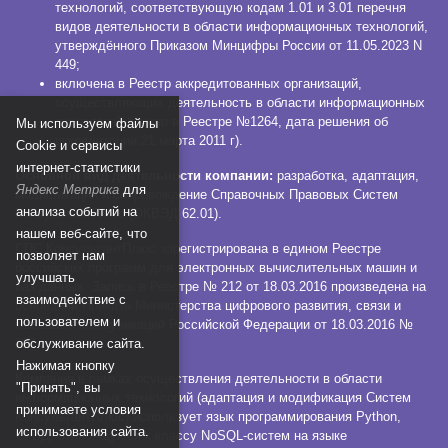
технологий, соответствующую кодам 1.01 и 3.01 перечня
видов деятельности в области информационных технологий,
утверждённого Приказом Минцифры России от 11.05.2023 N
449;
включена в Реестр аккредитованных организаций,
осуществляющих деятельность в области информационных
технологий (номер в Реестре №1264, дата решения об
Мы используем файлы
аккредитации 21 марта 2011 г).
Сookie и сервисы
интернет-статистики
Основной вид деятельности компании:
разработка, адаптация,
Яндекс Метрика
для
модификация и сопровождение Справочных Правовых Систем
анализа событий на
КонсультантПлюс (ОКВЭД 62.01).
нашем веб-сайте, что
СПС КонсультантПлюс зарегистрирована в едином Реестре
позволяет нам
российских программ для электронных вычислительных машин и
улучшать
баз данных. Запись в Реестре № 212 от 18.03.2016 произведена на
взаимодействие с
основании Приказа Министерства цифрового развития, связи и
пользователем и
массовых коммуникаций Российской Федерации от 18.03.2016 №
112.
обслуживание сайта.
Нажимая кнопку
Компания в рамках осуществления деятельности в области
"Принять", вы
информационных технологий (адаптация и модификация Систем
принимаете условия
КонсультантПлюс) использует язык программирования Python,
использования сайта.
СУБД, относящуюся к классу NoSQL-систем на языке