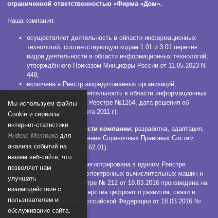
ограниченной ответственностью «Фирма «Дом».
Наша компания:
осуществляет деятельность в области информационных
технологий, соответствующую кодам 1.01 и 3.01 перечня
видов деятельности в области информационных технологий,
утверждённого Приказом Минцифры России от 11.05.2023 N
449;
включена в Реестр аккредитованных организаций,
осуществляющих деятельность в области информационных
технологий (номер в Реестре №1264, дата решения об
Мы используем файлы
аккредитации 21 марта 2011 г).
Сookie и сервисы
интернет-статистики
Основной вид деятельности компании:
разработка, адаптация,
Яндекс Метрика
для
модификация и сопровождение Справочных Правовых Систем
анализа событий на
КонсультантПлюс (ОКВЭД 62.01).
нашем веб-сайте, что
СПС КонсультантПлюс зарегистрирована в едином Реестре
позволяет нам
российских программ для электронных вычислительных машин и
улучшать
баз данных. Запись в Реестре № 212 от 18.03.2016 произведена на
взаимодействие с
основании Приказа Министерства цифрового развития, связи и
пользователем и
массовых коммуникаций Российской Федерации от 18.03.2016 №
112.
обслуживание сайта.