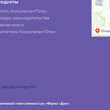
РОДУКТЫ
пить КонсультантПлюс
зоры законодательства
авная книга
ллетень КонсультантПлюс
 ресурса Magnific
ниченной ответственностью «Фирма «Дом».