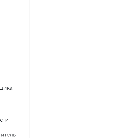
щика,
сти
титель