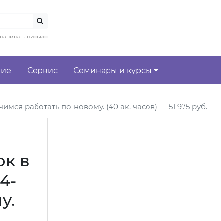
написать письмо
ние
Сервис
Семинары и курсы
я работать по-новому. (40 ак. часов) — 51 975 руб.
ок в
4-
у.