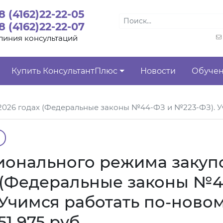
8 (4162)22-22-05
8 (4162)22-22-07
линия консультаций
Купить КонсультантПлюс
Новости
Обуче
26 годах (Федеральные законы №44-ФЗ и №223-ФЗ). Учимс
онального режима закуп
х (Федеральные законы №4
Учимся работать по-новом
51 975 руб.