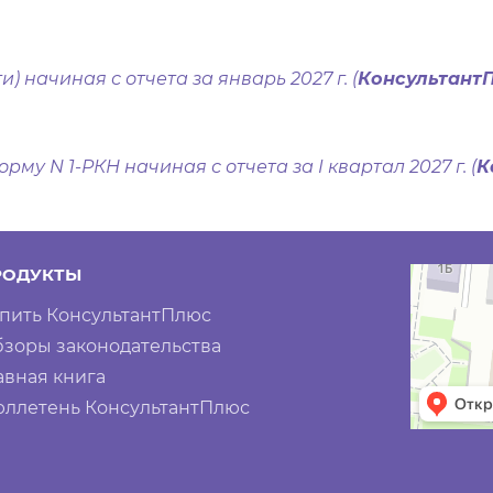
) начиная с отчета за январь 2027 г. (
КонсультантП
му N 1-РКН начиная с отчета за I квартал 2027 г. (
К
РОДУКТЫ
пить КонсультантПлюс
зоры законодательства
авная книга
ллетень КонсультантПлюс