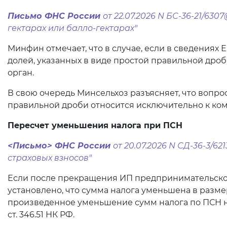
Письмо ФНС России
от 22.07.2026 N БС-36-21/6
гектарах или балло-гектарах"
Минфин отмечает, что в случае, если в сведениях
долей, указанных в виде простой правильной дро
орган.
В свою очередь Минсельхоз разъясняет, что вопро
правильной дроби относится исключительно к ко
Пересчет уменьшения налога при ПСН
<Письмо> ФНС России
от 20.07.2026 N СД-36-3/
страховых взносов"
Если после прекращения ИП предпринимательской 
установлено, что сумма налога уменьшена в размер
произведенное уменьшение сумм налога по ПСН на 
ст. 346.51 НК РФ.