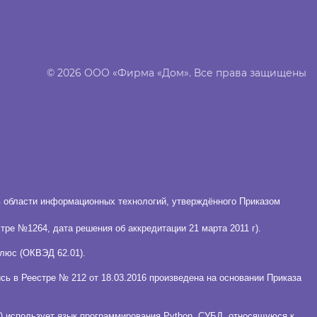
© 2026 ООО «Фирма «Дом». Все права защищены
в области информационных технологий, утверждённого Приказом
ре №1264, дата решения об аккредитации 21 марта 2011 г).
люс (ОКВЭД 62.01).
ь в Реестре № 212 от 18.03.2016 произведена на основании Приказа
 использует язык программирования Python, СУБД, относящуюся к