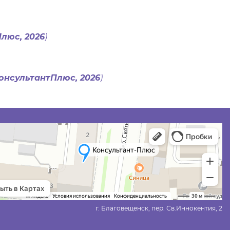
люс, 2026
)
онсультантПлюс, 2026
)
г. Благовещенск, пер. Св.Иннокентия, 2