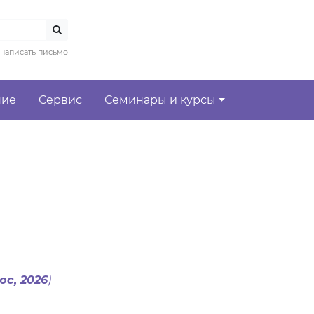
написать письмо
ние
Сервис
Семинары и курсы
с, 2026
)