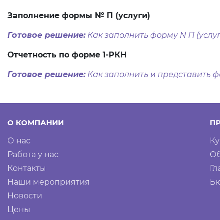
Заполнение формы № П (услуги)
Готовое решение:
Как заполнить форму N П (услуги
Отчетность по форме 1-РКН
Готовое решение:
Как заполнить и представить фор
О КОМПАНИИ
П
О нас
Ку
Работа у нас
Об
Контакты
Гл
Наши мероприятия
Бю
Новости
Цены