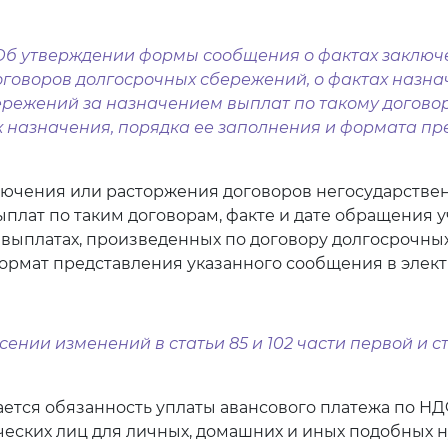
@ "Об утверждении формы сообщения о фактах заклю
говоров долгосрочных сбережений, о фактах назнач
ежений за назначением выплат по такому договору
х назначения, порядка ее заполнения и формата п
лючения или расторжения договоров негосударстве
ыплат по таким договорам, факте и дате обращения 
о выплатах, произведенных по договору долгосрочных
формат представления указанного сообщения в элек
есении изменений в статьи 85 и 102 части первой и с
вливается обязанность уплаты авансового платежа по
еских лиц для личных, домашних и иных подобных н