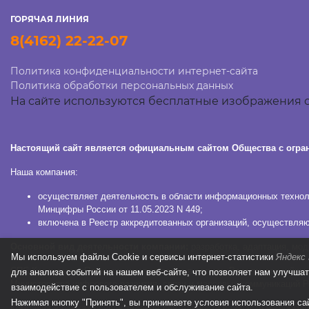
ГОРЯЧАЯ ЛИНИЯ
8(4162) 22-22-07
Политика конфиденциальности интернет-сайта
Политика обработки персональных данных
На сайте используются бесплатные изображения с
Настоящий сайт является официальным сайтом Общества с огра
Наша компания:
осуществляет деятельность в области информационных техноло
Минцифры России от 11.05.2023 N 449;
включена в Реестр аккредитованных организаций, осуществляю
Основной вид деятельности компании:
разработка, адаптация, мо
Мы используем файлы Сookie и сервисы интернет-статистики
Яндекс
СПС КонсультантПлюс зарегистрирована в едином Реестре российских
для анализа событий на нашем веб-сайте, что позволяет нам улучша
Министерства цифрового развития, связи и массовых коммуникаций Р
взаимодействие с пользователем и обслуживание сайта.
Нажимая кнопку "Принять", вы принимаете условия использования са
Компания в рамках осуществления деятельности в области информац