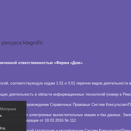
 ресурса Magnific
ниченной ответственностью «Фирма «Дом».
гий, соответствующую кодам 1.01 и 3.01 перечня видов деятельности 
щих деятельность в области информационных технологий (номер в Реест
дификация и сопровождение Справочных Правовых Систем КонсультантП
 Метрика
 программ для электронных вычислительных машин и баз данных. Запис
ть
оссийской Федерации от 18.03.2016 № 112.
йта.
ионных технологий (адаптация и модификация Систем КонсультантПлюс)