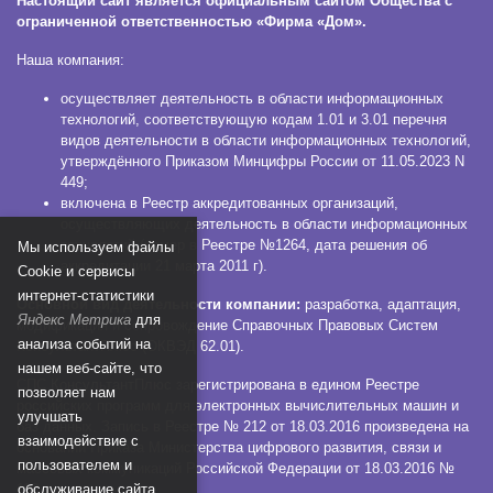
Настоящий сайт является официальным сайтом Общества с
ограниченной ответственностью «Фирма «Дом».
Наша компания:
осуществляет деятельность в области информационных
технологий, соответствующую кодам 1.01 и 3.01 перечня
видов деятельности в области информационных технологий,
утверждённого Приказом Минцифры России от 11.05.2023 N
449;
включена в Реестр аккредитованных организаций,
осуществляющих деятельность в области информационных
технологий (номер в Реестре №1264, дата решения об
Мы используем файлы
аккредитации 21 марта 2011 г).
Сookie и сервисы
интернет-статистики
Основной вид деятельности компании:
разработка, адаптация,
Яндекс Метрика
для
модификация и сопровождение Справочных Правовых Систем
анализа событий на
КонсультантПлюс (ОКВЭД 62.01).
нашем веб-сайте, что
СПС КонсультантПлюс зарегистрирована в едином Реестре
позволяет нам
российских программ для электронных вычислительных машин и
улучшать
баз данных. Запись в Реестре № 212 от 18.03.2016 произведена на
взаимодействие с
основании Приказа Министерства цифрового развития, связи и
пользователем и
массовых коммуникаций Российской Федерации от 18.03.2016 №
112.
обслуживание сайта.