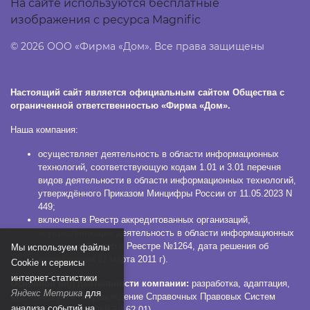
На сайте используются бесплатные
изображения с ресурса Magnific
© 2026 ООО «Фирма «Дом». Все права защищены
Настоящий сайт является официальным сайтом Общества с
ограниченной ответственностью «Фирма «Дом».
Наша компания:
осуществляет деятельность в области информационных
технологий, соответствующую кодам 1.01 и 3.01 перечня
видов деятельности в области информационных технологий,
утверждённого Приказом Минцифры России от 11.05.2023 N
449;
включена в Реестр аккредитованных организаций,
осуществляющих деятельность в области информационных
технологий (номер в Реестре №1264, дата решения об
Мы используем файлы
аккредитации 21 марта 2011 г).
Сookie и сервисы
интернет-статистики
Основной вид деятельности компании:
разработка, адаптация,
Яндекс Метрика
для
модификация и сопровождение Справочных Правовых Систем
анализа событий на
КонсультантПлюс (ОКВЭД 62.01).