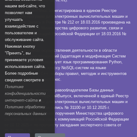
нашем веб-сайте, что
СПС КонсультантПлюс зарегистрирована в едином Реестре
позволяет нам
российских программ для электронных вычислительных машин и
улучшать
баз данных. Запись в Реестре № 212 от 18.03.2016 произведена на
взаимодействие с
основании Приказа Министерства цифрового развития, связи и
пользователем и
массовых коммуникаций Российской Федерации от 18.03.2016 №
112.
обслуживание сайта.
Нажимая кнопку
Компания в рамках осуществления деятельности в области
"Принять", вы
информационных технологий (адаптация и модификация Систем
принимаете условия
КонсультантПлюс) использует язык программирования Python,
использования сайта.
СУБД, относящуюся к классу NoSQL-систем на языке
Более подробные
программирования C++, наборы правил, методик и инструментов
технологии КонсультантПлюс.
сведения смотрите в
Политике
Наша компания является правообладателем Базы данных
конфиденциальности
КонсультантПлюс:АмурскийВыпуск, включенной в единый Реестр
интернет-сайта
и
российских программ для электронных вычислительных машин и
Политике обработки
баз данных. Реестровая запись № 31100 от 10.12.2025 г.
произведена на основании поручения Министерства цифрового
персональных данных
развития, связи и массовых коммуникаций Российской Федерации
от 10.12.2025 г. по протоколу заседания экспертного совета от
25.11.2025 г. № 1034пр.