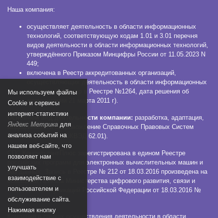
Наша компания:
осуществляет деятельность в области информационных
технологий, соответствующую кодам 1.01 и 3.01 перечня
видов деятельности в области информационных технологий,
утверждённого Приказом Минцифры России от 11.05.2023 N
449;
включена в Реестр аккредитованных организаций,
осуществляющих деятельность в области информационных
технологий (номер в Реестре №1264, дата решения об
Мы используем файлы
аккредитации 21 марта 2011 г).
Сookie и сервисы
интернет-статистики
Основной вид деятельности компании:
разработка, адаптация,
Яндекс Метрика
для
модификация и сопровождение Справочных Правовых Систем
анализа событий на
КонсультантПлюс (ОКВЭД 62.01).
нашем веб-сайте, что
СПС КонсультантПлюс зарегистрирована в едином Реестре
позволяет нам
российских программ для электронных вычислительных машин и
улучшать
баз данных. Запись в Реестре № 212 от 18.03.2016 произведена на
взаимодействие с
основании Приказа Министерства цифрового развития, связи и
пользователем и
массовых коммуникаций Российской Федерации от 18.03.2016 №
112.
обслуживание сайта.
Нажимая кнопку
Компания в рамках осуществления деятельности в области