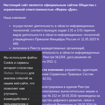
Настоящий сайт является официальным сайтом Общества с
ограниченной ответственностью «Фирма «Дом».
Наша компания:
осуществляет деятельность в области информационных
технологий, соответствующую кодам 1.01 и 3.01 перечня
видов деятельности в области информационных технологий,
утверждённого Приказом Минцифры России от 11.05.2023 N
449;
включена в Реестр аккредитованных организаций,
осуществляющих деятельность в области информационных
технологий (номер в Реестре №1264, дата решения об
Мы используем файлы
аккредитации 21 марта 2011 г).
Сookie и сервисы
интернет-статистики
Основной вид деятельности компании:
разработка, адаптация,
Яндекс Метрика
для
модификация и сопровождение Справочных Правовых Систем
анализа событий на
КонсультантПлюс (ОКВЭД 62.01).
нашем веб-сайте, что
СПС КонсультантПлюс зарегистрирована в едином Реестре
позволяет нам
российских программ для электронных вычислительных машин и
улучшать
баз данных. Запись в Реестре № 212 от 18.03.2016 произведена на
взаимодействие с
основании Приказа Министерства цифрового развития, связи и
пользователем и
массовых коммуникаций Российской Федерации от 18.03.2016 №