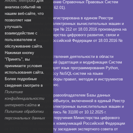
Яндекс Метрика
для
модификация и сопровождение Справочных Правовых Систем
анализа событий на
КонсультантПлюс (ОКВЭД 62.01).
нашем веб-сайте, что
СПС КонсультантПлюс зарегистрирована в едином Реестре
позволяет нам
российских программ для электронных вычислительных машин и
улучшать
баз данных. Запись в Реестре № 212 от 18.03.2016 произведена на
взаимодействие с
основании Приказа Министерства цифрового развития, связи и
пользователем и
массовых коммуникаций Российской Федерации от 18.03.2016 №
112.
обслуживание сайта.
Нажимая кнопку
Компания в рамках осуществления деятельности в области
"Принять", вы
информационных технологий (адаптация и модификация Систем
принимаете условия
КонсультантПлюс) использует язык программирования Python,
использования сайта.
СУБД, относящуюся к классу NoSQL-систем на языке
Более подробные
программирования C++, наборы правил, методик и инструментов
технологии КонсультантПлюс.
сведения смотрите в
Политике
Наша компания является правообладателем Базы данных
конфиденциальности
КонсультантПлюс:АмурскийВыпуск, включенной в единый Реестр
интернет-сайта
и
российских программ для электронных вычислительных машин и
Политике обработки
баз данных. Реестровая запись № 31100 от 10.12.2025 г.
произведена на основании поручения Министерства цифрового
персональных данных
развития, связи и массовых коммуникаций Российской Федерации
от 10.12.2025 г. по протоколу заседания экспертного совета от