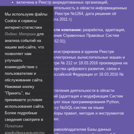
включена в Реестр аккредитованных организаций,
осуществляющих деятельность в области информационных
технологий (номер в Реестре №1264, дата решения об
Мы используем файлы
аккредитации 21 марта 2011 г).
Сookie и сервисы
интернет-статистики
Основной вид деятельности компании:
разработка, адаптация,
Яндекс Метрика
для
модификация и сопровождение Справочных Правовых Систем
анализа событий на
КонсультантПлюс (ОКВЭД 62.01).
нашем веб-сайте, что
СПС КонсультантПлюс зарегистрирована в едином Реестре
позволяет нам
российских программ для электронных вычислительных машин и
улучшать
баз данных. Запись в Реестре № 212 от 18.03.2016 произведена на
взаимодействие с
основании Приказа Министерства цифрового развития, связи и
пользователем и
массовых коммуникаций Российской Федерации от 18.03.2016 №
112.
обслуживание сайта.
Нажимая кнопку
Компания в рамках осуществления деятельности в области
"Принять", вы
информационных технологий (адаптация и модификация Систем
принимаете условия
КонсультантПлюс) использует язык программирования Python,
использования сайта.
СУБД, относящуюся к классу NoSQL-систем на языке
Более подробные
программирования C++, наборы правил, методик и инструментов
технологии КонсультантПлюс.
сведения смотрите в
Политике
Наша компания является правообладателем Базы данных
конфиденциальности