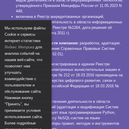
видов деятельности в области информационных технологий,
утверждённого Приказом Минцифры России от 11.05.2023 N
449;
включена в Реестр аккредитованных организаций,
осуществляющих деятельность в области информационных
технологий (номер в Реестре №1264, дата решения об
Мы используем файлы
аккредитации 21 марта 2011 г).
Сookie и сервисы
интернет-статистики
Основной вид деятельности компании:
разработка, адаптация,
Яндекс Метрика
для
модификация и сопровождение Справочных Правовых Систем
анализа событий на
КонсультантПлюс (ОКВЭД 62.01).
нашем веб-сайте, что
СПС КонсультантПлюс зарегистрирована в едином Реестре
позволяет нам
российских программ для электронных вычислительных машин и
улучшать
баз данных. Запись в Реестре № 212 от 18.03.2016 произведена на
взаимодействие с
основании Приказа Министерства цифрового развития, связи и
пользователем и
массовых коммуникаций Российской Федерации от 18.03.2016 №
112.
обслуживание сайта.
Нажимая кнопку
Компания в рамках осуществления деятельности в области
"Принять", вы
информационных технологий (адаптация и модификация Систем
принимаете условия
КонсультантПлюс) использует язык программирования Python,
использования сайта.
СУБД, относящуюся к классу NoSQL-систем на языке
Более подробные
программирования C++, наборы правил, методик и инструментов
технологии КонсультантПлюс.