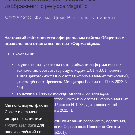
изображения с ресурса Magnific
© 2026 ООО «Фирма «Дом». Все права защищены
Настоящий сайт является официальным сайтом Общества с
ограниченной ответственностью «Фирма «Дом».
Наша компания:
осуществляет деятельность в области информационных
технологий, соответствующую кодам 1.01 и 3.01 перечня
видов деятельности в области информационных технологий,
утверждённого Приказом Минцифры России от 11.05.2023 N
449;
включена в Реестр аккредитованных организаций,
осуществляющих деятельность в области информационных
технологий (номер в Реестре №1264, дата решения об
Мы используем файлы
аккредитации 21 марта 2011 г).
Сookie и сервисы
интернет-статистики
Основной вид деятельности компании:
разработка, адаптация,
Яндекс Метрика
для
модификация и сопровождение Справочных Правовых Систем
анализа событий на
КонсультантПлюс (ОКВЭД 62.01).