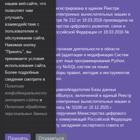
нашем веб-сайте, что
СПС КонсультантПлюс зарегистрирована в едином Реестре
позволяет нам
российских программ для электронных вычислительных машин и
улучшать
баз данных. Запись в Реестре № 212 от 18.03.2016 произведена на
взаимодействие с
основании Приказа Министерства цифрового развития, связи и
пользователем и
массовых коммуникаций Российской Федерации от 18.03.2016 №
112.
обслуживание сайта.
Нажимая кнопку
Компания в рамках осуществления деятельности в области
"Принять", вы
информационных технологий (адаптация и модификация Систем
принимаете условия
КонсультантПлюс) использует язык программирования Python,
использования сайта.
СУБД, относящуюся к классу NoSQL-систем на языке
Более подробные
программирования C++, наборы правил, методик и инструментов
технологии КонсультантПлюс.
сведения смотрите в
Политике
Наша компания является правообладателем Базы данных
конфиденциальности
КонсультантПлюс:АмурскийВыпуск, включенной в единый Реестр
интернет-сайта
и
российских программ для электронных вычислительных машин и
Политике обработки
баз данных. Реестровая запись № 31100 от 10.12.2025 г.
произведена на основании поручения Министерства цифрового
персональных данных
развития, связи и массовых коммуникаций Российской Федерации
от 10.12.2025 г. по протоколу заседания экспертного совета от
25.11.2025 г. № 1034пр.
Принять
Отказаться