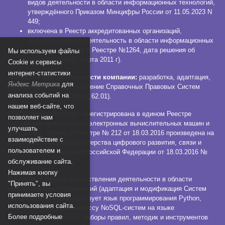
видов деятельности в области информационных технологий,
утверждённого Приказом Минцифры России от 11.05.2023 N
449;
включена в Реестр аккредитованных организаций,
осуществляющих деятельность в области информационных
технологий (номер в Реестре №1264, дата решения об
Мы используем файлы
аккредитации 21 марта 2011 г).
Сookie и сервисы
интернет-статистики
Основной вид деятельности компании:
разработка, адаптация,
Яндекс Метрика
для
модификация и сопровождение Справочных Правовых Систем
анализа событий на
КонсультантПлюс (ОКВЭД 62.01).
нашем веб-сайте, что
СПС КонсультантПлюс зарегистрирована в едином Реестре
позволяет нам
российских программ для электронных вычислительных машин и
улучшать
баз данных. Запись в Реестре № 212 от 18.03.2016 произведена на
взаимодействие с
основании Приказа Министерства цифрового развития, связи и
пользователем и
массовых коммуникаций Российской Федерации от 18.03.2016 №
112.
обслуживание сайта.
Нажимая кнопку
Компания в рамках осуществления деятельности в области
"Принять", вы
информационных технологий (адаптация и модификация Систем
принимаете условия
КонсультантПлюс) использует язык программирования Python,
использования сайта.
СУБД, относящуюся к классу NoSQL-систем на языке
Более подробные
программирования C++, наборы правил, методик и инструментов