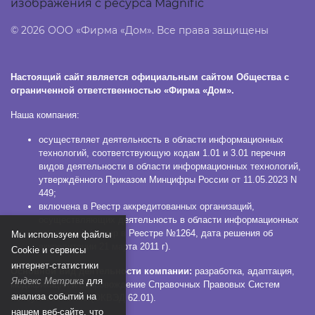
изображения с ресурса Magnific
© 2026 ООО «Фирма «Дом». Все права защищены
Настоящий сайт является официальным сайтом Общества с
ограниченной ответственностью «Фирма «Дом».
Наша компания:
осуществляет деятельность в области информационных
технологий, соответствующую кодам 1.01 и 3.01 перечня
видов деятельности в области информационных технологий,
утверждённого Приказом Минцифры России от 11.05.2023 N
449;
включена в Реестр аккредитованных организаций,
осуществляющих деятельность в области информационных
технологий (номер в Реестре №1264, дата решения об
Мы используем файлы
аккредитации 21 марта 2011 г).
Сookie и сервисы
интернет-статистики
Основной вид деятельности компании:
разработка, адаптация,
Яндекс Метрика
для
модификация и сопровождение Справочных Правовых Систем
анализа событий на
КонсультантПлюс (ОКВЭД 62.01).
нашем веб-сайте, что