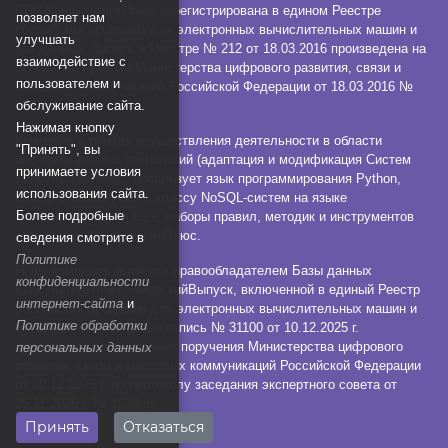
СПС КонсультантПлюс зарегистрирована в едином Реестре
позволяет нам
российских программ для электронных вычислительных машин и
улучшать
баз данных. Запись в Реестре № 212 от 18.03.2016 произведена на
взаимодействие с
основании Приказа Министерства цифрового развития, связи и
пользователем и
массовых коммуникаций Российской Федерации от 18.03.2016 №
112.
обслуживание сайта.
Нажимая кнопку
Компания в рамках осуществления деятельности в области
"Принять", вы
информационных технологий (адаптация и модификация Систем
принимаете условия
КонсультантПлюс) использует язык программирования Python,
использования сайта.
СУБД, относящуюся к классу NoSQL-систем на языке
Более подробные
программирования C++, наборы правил, методик и инструментов
технологии КонсультантПлюс.
сведения смотрите в
Политике
Наша компания является правообладателем Базы данных
конфиденциальности
КонсультантПлюс:АмурскийВыпуск, включенной в единый Реестр
интернет-сайта
и
российских программ для электронных вычислительных машин и
Политике обработки
баз данных. Реестровая запись № 31100 от 10.12.2025 г.
произведена на основании поручения Министерства цифрового
персональных данных
развития, связи и массовых коммуникаций Российской Федерации
от 10.12.2025 г. по протоколу заседания экспертного совета от
25.11.2025 г. № 1034пр.
Принять
Отказаться