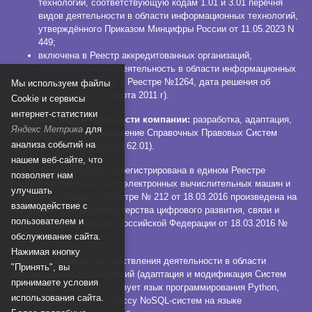
технологий, соответствующую кодам 1.01 и 3.01 перечня
видов деятельности в области информационных технологий,
утверждённого Приказом Минцифры России от 11.05.2023 N
449;
включена в Реестр аккредитованных организаций,
осуществляющих деятельность в области информационных
технологий (номер в Реестре №1264, дата решения об
Мы используем файлы
аккредитации 21 марта 2011 г).
Сookie и сервисы
интернет-статистики
Основной вид деятельности компании:
разработка, адаптация,
Яндекс Метрика
для
модификация и сопровождение Справочных Правовых Систем
анализа событий на
КонсультантПлюс (ОКВЭД 62.01).
нашем веб-сайте, что
СПС КонсультантПлюс зарегистрирована в едином Реестре
позволяет нам
российских программ для электронных вычислительных машин и
улучшать
баз данных. Запись в Реестре № 212 от 18.03.2016 произведена на
взаимодействие с
основании Приказа Министерства цифрового развития, связи и
пользователем и
массовых коммуникаций Российской Федерации от 18.03.2016 №
112.
обслуживание сайта.
Нажимая кнопку
Компания в рамках осуществления деятельности в области
"Принять", вы
информационных технологий (адаптация и модификация Систем
принимаете условия
КонсультантПлюс) использует язык программирования Python,
использования сайта.
СУБД, относящуюся к классу NoSQL-систем на языке