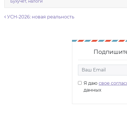
Бухучёт, налоги
Навигация по записям
УСН-2026: новая реальность
Подпишите
Я даю
свое соглас
данных