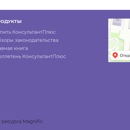
РОДУКТЫ
пить КонсультантПлюс
зоры законодательства
авная книга
ллетень КонсультантПлюс
 ресурса Magnific