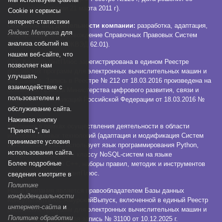
аккредитации 21 марта 2011 г).
Сookie и сервисы
интернет-статистики
Основной вид деятельности компании:
разработка, адаптация,
Яндекс Метрика
для
модификация и сопровождение Справочных Правовых Систем
анализа событий на
КонсультантПлюс (ОКВЭД 62.01).
нашем веб-сайте, что
СПС КонсультантПлюс зарегистрирована в едином Реестре
позволяет нам
российских программ для электронных вычислительных машин и
улучшать
баз данных. Запись в Реестре № 212 от 18.03.2016 произведена на
взаимодействие с
основании Приказа Министерства цифрового развития, связи и
пользователем и
массовых коммуникаций Российской Федерации от 18.03.2016 №
112.
обслуживание сайта.
Нажимая кнопку
Компания в рамках осуществления деятельности в области
"Принять", вы
информационных технологий (адаптация и модификация Систем
принимаете условия
КонсультантПлюс) использует язык программирования Python,
использования сайта.
СУБД, относящуюся к классу NoSQL-систем на языке
Более подробные
программирования C++, наборы правил, методик и инструментов
технологии КонсультантПлюс.
сведения смотрите в
Политике
Наша компания является правообладателем Базы данных
конфиденциальности
КонсультантПлюс:АмурскийВыпуск, включенной в единый Реестр
интернет-сайта
и
российских программ для электронных вычислительных машин и
Политике обработки
баз данных. Реестровая запись № 31100 от 10.12.2025 г.