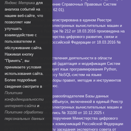
Яндекс Метрика
для
модификация и сопровождение Справочных Правовых Систем
анализа событий на
КонсультантПлюс (ОКВЭД 62.01).
нашем веб-сайте, что
СПС КонсультантПлюс зарегистрирована в едином Реестре
позволяет нам
российских программ для электронных вычислительных машин и
улучшать
баз данных. Запись в Реестре № 212 от 18.03.2016 произведена на
взаимодействие с
основании Приказа Министерства цифрового развития, связи и
пользователем и
массовых коммуникаций Российской Федерации от 18.03.2016 №
112.
обслуживание сайта.
Нажимая кнопку
Компания в рамках осуществления деятельности в области
"Принять", вы
информационных технологий (адаптация и модификация Систем
принимаете условия
КонсультантПлюс) использует язык программирования Python,
использования сайта.
СУБД, относящуюся к классу NoSQL-систем на языке
Более подробные
программирования C++, наборы правил, методик и инструментов
технологии КонсультантПлюс.
сведения смотрите в
Политике
Наша компания является правообладателем Базы данных
конфиденциальности
КонсультантПлюс:АмурскийВыпуск, включенной в единый Реестр
интернет-сайта
и
российских программ для электронных вычислительных машин и
Политике обработки
баз данных. Реестровая запись № 31100 от 10.12.2025 г.
произведена на основании поручения Министерства цифрового
персональных данных
развития, связи и массовых коммуникаций Российской Федерации
от 10.12.2025 г. по протоколу заседания экспертного совета от