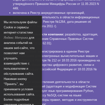
утверждённого Приказом Минцифры России от 11.05.2023 N
449;
включена в Реестр аккредитованных организаций,
осуществляющих деятельность в области информационных
технологий (номер в Реестре №1264, дата решения об
Мы используем файлы
аккредитации 21 марта 2011 г).
Сookie и сервисы
интернет-статистики
Основной вид деятельности компании:
разработка, адаптация,
Яндекс Метрика
для
модификация и сопровождение Справочных Правовых Систем
анализа событий на
КонсультантПлюс (ОКВЭД 62.01).
нашем веб-сайте, что
СПС КонсультантПлюс зарегистрирована в едином Реестре
позволяет нам
российских программ для электронных вычислительных машин и
улучшать
баз данных. Запись в Реестре № 212 от 18.03.2016 произведена на
взаимодействие с
основании Приказа Министерства цифрового развития, связи и
пользователем и
массовых коммуникаций Российской Федерации от 18.03.2016 №
112.
обслуживание сайта.
Нажимая кнопку
Компания в рамках осуществления деятельности в области
"Принять", вы
информационных технологий (адаптация и модификация Систем
принимаете условия
КонсультантПлюс) использует язык программирования Python,
использования сайта.
СУБД, относящуюся к классу NoSQL-систем на языке
Более подробные
программирования C++, наборы правил, методик и инструментов
технологии КонсультантПлюс.
сведения смотрите в