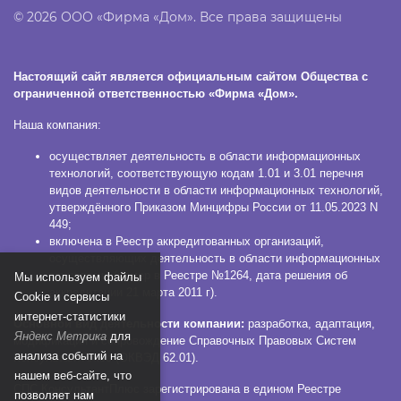
© 2026 ООО «Фирма «Дом». Все права защищены
Настоящий сайт является официальным сайтом Общества с
ограниченной ответственностью «Фирма «Дом».
Наша компания:
осуществляет деятельность в области информационных
технологий, соответствующую кодам 1.01 и 3.01 перечня
видов деятельности в области информационных технологий,
утверждённого Приказом Минцифры России от 11.05.2023 N
449;
включена в Реестр аккредитованных организаций,
осуществляющих деятельность в области информационных
технологий (номер в Реестре №1264, дата решения об
Мы используем файлы
аккредитации 21 марта 2011 г).
Сookie и сервисы
интернет-статистики
Основной вид деятельности компании:
разработка, адаптация,
Яндекс Метрика
для
модификация и сопровождение Справочных Правовых Систем
анализа событий на
КонсультантПлюс (ОКВЭД 62.01).
нашем веб-сайте, что
СПС КонсультантПлюс зарегистрирована в едином Реестре
позволяет нам