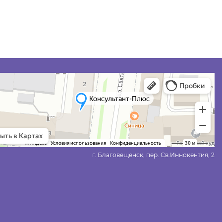
г. Благовещенск, пер. Св.Иннокентия, 2