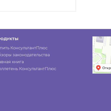
РОДУКТЫ
пить КонсультантПлюс
зоры законодательства
авная книга
ллетень КонсультантПлюс