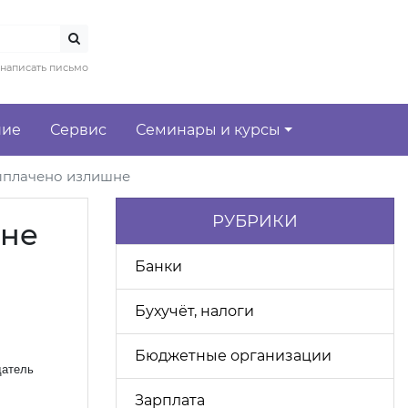
написать письмо
ние
Сервис
Семинары и курсы
выплачено излишне
РУБРИКИ
 не
Банки
Бухучёт, налоги
Бюджетные организации
датель
Зарплата