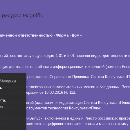
 ресурса Magnific
ниченной ответственностью «Фирма «Дом».
гий, соответствующую кодам 1.01 и 3.01 перечня видов деятельности 
щих деятельность в области информационных технологий (номер в Реест
дификация и сопровождение Справочных Правовых Систем КонсультантП
 Метрика
 программ для электронных вычислительных машин и баз данных. Запис
ть
оссийской Федерации от 18.03.2016 № 112.
йта.
ионных технологий (адаптация и модификация Систем КонсультантПлюс)
ти
л, методик и инструментов технологии КонсультантПлюс.
тПлюс:АмурскийВыпуск, включенной в единый Реестр российских прогр
и поручения Министерства цифрового развития, связи и массовых коммун