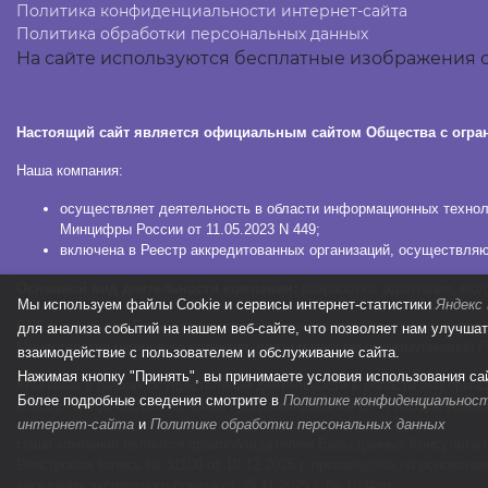
Политика конфиденциальности интернет-сайта
Политика обработки персональных данных
На сайте используются бесплатные изображения с
Настоящий сайт является официальным сайтом Общества с огра
Наша компания:
осуществляет деятельность в области информационных техноло
Минцифры России от 11.05.2023 N 449;
включена в Реестр аккредитованных организаций, осуществляю
Основной вид деятельности компании:
разработка, адаптация, мо
Мы используем файлы Сookie и сервисы интернет-статистики
Яндекс
СПС КонсультантПлюс зарегистрирована в едином Реестре российских
для анализа событий на нашем веб-сайте, что позволяет нам улучша
Министерства цифрового развития, связи и массовых коммуникаций Р
взаимодействие с пользователем и обслуживание сайта.
Нажимая кнопку "Принять", вы принимаете условия использования са
Компания в рамках осуществления деятельности в области информац
Более подробные сведения смотрите в
Политике конфиденциальнос
классу NoSQL-систем на языке программирования C++, наборы прави
интернет-сайта
и
Политике обработки персональных данных
Наша компания является правообладателем Базы данных Консультан
Реестровая запись № 31100 от 10.12.2025 г. произведена на основани
заседания экспертного совета от 25.11.2025 г. № 1034пр.