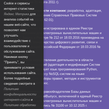
аккредитации 21 марта 2011 г).
Сookie и сервисы
интернет-статистики
Основной вид деятельности компании:
разработка, адаптация,
Яндекс Метрика
для
модификация и сопровождение Справочных Правовых Систем
анализа событий на
КонсультантПлюс (ОКВЭД 62.01).
нашем веб-сайте, что
СПС КонсультантПлюс зарегистрирована в едином Реестре
позволяет нам
российских программ для электронных вычислительных машин и
улучшать
баз данных. Запись в Реестре № 212 от 18.03.2016 произведена на
взаимодействие с
основании Приказа Министерства цифрового развития, связи и
пользователем и
массовых коммуникаций Российской Федерации от 18.03.2016 №
112.
обслуживание сайта.
Нажимая кнопку
Компания в рамках осуществления деятельности в области
"Принять", вы
информационных технологий (адаптация и модификация Систем
принимаете условия
КонсультантПлюс) использует язык программирования Python,
использования сайта.
СУБД, относящуюся к классу NoSQL-систем на языке
Более подробные
программирования C++, наборы правил, методик и инструментов
технологии КонсультантПлюс.
сведения смотрите в
Политике
Наша компания является правообладателем Базы данных
конфиденциальности
КонсультантПлюс:АмурскийВыпуск, включенной в единый Реестр
интернет-сайта
и
российских программ для электронных вычислительных машин и
Политике обработки
баз данных. Реестровая запись № 31100 от 10.12.2025 г.