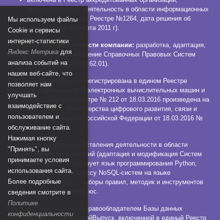
осуществляющих деятельность в области информационных
технологий (номер в Реестре №1264, дата решения об
Мы используем файлы
аккредитации 21 марта 2011 г).
Сookie и сервисы
интернет-статистики
Основной вид деятельности компании:
разработка, адаптация,
Яндекс Метрика
для
модификация и сопровождение Справочных Правовых Систем
анализа событий на
КонсультантПлюс (ОКВЭД 62.01).
нашем веб-сайте, что
СПС КонсультантПлюс зарегистрирована в едином Реестре
позволяет нам
российских программ для электронных вычислительных машин и
улучшать
баз данных. Запись в Реестре № 212 от 18.03.2016 произведена на
взаимодействие с
основании Приказа Министерства цифрового развития, связи и
пользователем и
массовых коммуникаций Российской Федерации от 18.03.2016 №
112.
обслуживание сайта.
Нажимая кнопку
Компания в рамках осуществления деятельности в области
"Принять", вы
информационных технологий (адаптация и модификация Систем
принимаете условия
КонсультантПлюс) использует язык программирования Python,
использования сайта.
СУБД, относящуюся к классу NoSQL-систем на языке
Более подробные
программирования C++, наборы правил, методик и инструментов
технологии КонсультантПлюс.
сведения смотрите в
Политике
Наша компания является правообладателем Базы данных
конфиденциальности
КонсультантПлюс:АмурскийВыпуск, включенной в единый Реестр