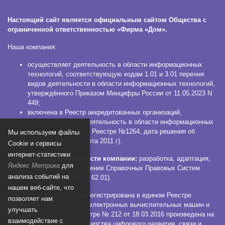
Настоящий сайт является официальным сайтом Общества с
ограниченной ответственностью «Фирма «Дом».
Наша компания:
осуществляет деятельность в области информационных
технологий, соответствующую кодам 1.01 и 3.01 перечня
видов деятельности в области информационных технологий,
утверждённого Приказом Минцифры России от 11.05.2023 N
449;
включена в Реестр аккредитованных организаций,
осуществляющих деятельность в области информационных
технологий (номер в Реестре №1264, дата решения об
Мы используем файлы
аккредитации 21 марта 2011 г).
Сookie и сервисы
интернет-статистики
Основной вид деятельности компании:
разработка, адаптация,
Яндекс Метрика
для
модификация и сопровождение Справочных Правовых Систем
анализа событий на
КонсультантПлюс (ОКВЭД 62.01).
нашем веб-сайте, что
СПС КонсультантПлюс зарегистрирована в едином Реестре
позволяет нам
российских программ для электронных вычислительных машин и
улучшать
баз данных. Запись в Реестре № 212 от 18.03.2016 произведена на
взаимодействие с
основании Приказа Министерства цифрового развития, связи и