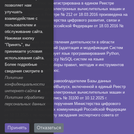
СПС КонсультантПлюс зарегистрирована в едином Реестре
позволяет нам
российских программ для электронных вычислительных машин и
улучшать
баз данных. Запись в Реестре № 212 от 18.03.2016 произведена на
взаимодействие с
основании Приказа Министерства цифрового развития, связи и
пользователем и
массовых коммуникаций Российской Федерации от 18.03.2016 №
112.
обслуживание сайта.
Нажимая кнопку
Компания в рамках осуществления деятельности в области
"Принять", вы
информационных технологий (адаптация и модификация Систем
принимаете условия
КонсультантПлюс) использует язык программирования Python,
использования сайта.
СУБД, относящуюся к классу NoSQL-систем на языке
Более подробные
программирования C++, наборы правил, методик и инструментов
технологии КонсультантПлюс.
сведения смотрите в
Политике
Наша компания является правообладателем Базы данных
конфиденциальности
КонсультантПлюс:АмурскийВыпуск, включенной в единый Реестр
интернет-сайта
и
российских программ для электронных вычислительных машин и
Политике обработки
баз данных. Реестровая запись № 31100 от 10.12.2025 г.
произведена на основании поручения Министерства цифрового
персональных данных
развития, связи и массовых коммуникаций Российской Федерации
от 10.12.2025 г. по протоколу заседания экспертного совета от
25.11.2025 г. № 1034пр.
Принять
Отказаться