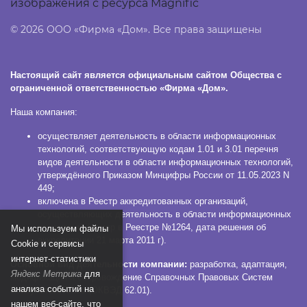
изображения с ресурса Magnific
© 2026 ООО «Фирма «Дом». Все права защищены
Настоящий сайт является официальным сайтом Общества с
ограниченной ответственностью «Фирма «Дом».
Наша компания:
осуществляет деятельность в области информационных
технологий, соответствующую кодам 1.01 и 3.01 перечня
видов деятельности в области информационных технологий,
утверждённого Приказом Минцифры России от 11.05.2023 N
449;
включена в Реестр аккредитованных организаций,
осуществляющих деятельность в области информационных
технологий (номер в Реестре №1264, дата решения об
Мы используем файлы
аккредитации 21 марта 2011 г).
Сookie и сервисы
интернет-статистики
Основной вид деятельности компании:
разработка, адаптация,
Яндекс Метрика
для
модификация и сопровождение Справочных Правовых Систем
анализа событий на
КонсультантПлюс (ОКВЭД 62.01).
нашем веб-сайте, что