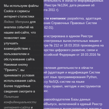
осуществляющих деятельность в области информационных
технологий (номер в Реестре №1264, дата решения об
Мы используем файлы
аккредитации 21 марта 2011 г).
Сookie и сервисы
интернет-статистики
Основной вид деятельности компании:
разработка, адаптация,
Яндекс Метрика
для
модификация и сопровождение Справочных Правовых Систем
анализа событий на
КонсультантПлюс (ОКВЭД 62.01).
нашем веб-сайте, что
СПС КонсультантПлюс зарегистрирована в едином Реестре
позволяет нам
российских программ для электронных вычислительных машин и
улучшать
баз данных. Запись в Реестре № 212 от 18.03.2016 произведена на
взаимодействие с
основании Приказа Министерства цифрового развития, связи и
пользователем и
массовых коммуникаций Российской Федерации от 18.03.2016 №
112.
обслуживание сайта.
Нажимая кнопку
Компания в рамках осуществления деятельности в области
"Принять", вы
информационных технологий (адаптация и модификация Систем
принимаете условия
КонсультантПлюс) использует язык программирования Python,
использования сайта.
СУБД, относящуюся к классу NoSQL-систем на языке
Более подробные
программирования C++, наборы правил, методик и инструментов
технологии КонсультантПлюс.
сведения смотрите в
Политике
Наша компания является правообладателем Базы данных
конфиденциальности
КонсультантПлюс:АмурскийВыпуск, включенной в единый Реестр
интернет-сайта
и
российских программ для электронных вычислительных машин и