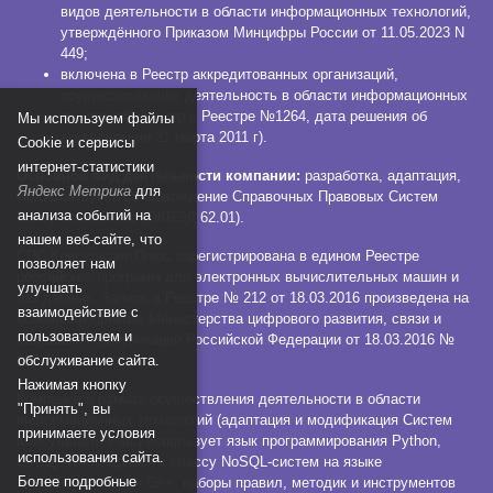
видов деятельности в области информационных технологий,
утверждённого Приказом Минцифры России от 11.05.2023 N
449;
включена в Реестр аккредитованных организаций,
осуществляющих деятельность в области информационных
технологий (номер в Реестре №1264, дата решения об
Мы используем файлы
аккредитации 21 марта 2011 г).
Сookie и сервисы
интернет-статистики
Основной вид деятельности компании:
разработка, адаптация,
Яндекс Метрика
для
модификация и сопровождение Справочных Правовых Систем
анализа событий на
КонсультантПлюс (ОКВЭД 62.01).
нашем веб-сайте, что
СПС КонсультантПлюс зарегистрирована в едином Реестре
позволяет нам
российских программ для электронных вычислительных машин и
улучшать
баз данных. Запись в Реестре № 212 от 18.03.2016 произведена на
взаимодействие с
основании Приказа Министерства цифрового развития, связи и
пользователем и
массовых коммуникаций Российской Федерации от 18.03.2016 №
112.
обслуживание сайта.
Нажимая кнопку
Компания в рамках осуществления деятельности в области
"Принять", вы
информационных технологий (адаптация и модификация Систем
принимаете условия
КонсультантПлюс) использует язык программирования Python,
использования сайта.
СУБД, относящуюся к классу NoSQL-систем на языке
Более подробные
программирования C++, наборы правил, методик и инструментов