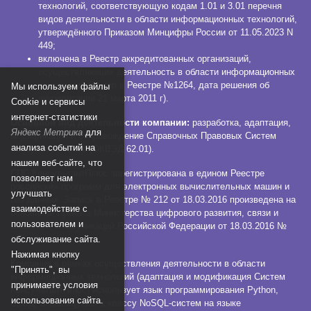
технологий, соответствующую кодам 1.01 и 3.01 перечня
видов деятельности в области информационных технологий,
утверждённого Приказом Минцифры России от 11.05.2023 N
449;
включена в Реестр аккредитованных организаций,
осуществляющих деятельность в области информационных
технологий (номер в Реестре №1264, дата решения об
Мы используем файлы
аккредитации 21 марта 2011 г).
Сookie и сервисы
интернет-статистики
Основной вид деятельности компании:
разработка, адаптация,
Яндекс Метрика
для
модификация и сопровождение Справочных Правовых Систем
анализа событий на
КонсультантПлюс (ОКВЭД 62.01).
нашем веб-сайте, что
СПС КонсультантПлюс зарегистрирована в едином Реестре
позволяет нам
российских программ для электронных вычислительных машин и
улучшать
баз данных. Запись в Реестре № 212 от 18.03.2016 произведена на
взаимодействие с
основании Приказа Министерства цифрового развития, связи и
пользователем и
массовых коммуникаций Российской Федерации от 18.03.2016 №
112.
обслуживание сайта.
Нажимая кнопку
Компания в рамках осуществления деятельности в области
"Принять", вы
информационных технологий (адаптация и модификация Систем
принимаете условия
КонсультантПлюс) использует язык программирования Python,
использования сайта.
СУБД, относящуюся к классу NoSQL-систем на языке