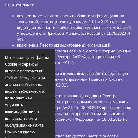
Наша компания:
осуществляет деятельность в области информационных
технологий, соответствующую кодам 1.01 и 3.01 перечня
видов деятельности в области информационных технологий,
утверждённого Приказом Минцифры России от 11.05.2023 N
449;
включена в Реестр аккредитованных организаций,
осуществляющих деятельность в области информационных
технологий (номер в Реестре №1264, дата решения об
Мы используем файлы
аккредитации 21 марта 2011 г).
Сookie и сервисы
интернет-статистики
Основной вид деятельности компании:
разработка, адаптация,
Яндекс Метрика
для
модификация и сопровождение Справочных Правовых Систем
анализа событий на
КонсультантПлюс (ОКВЭД 62.01).
нашем веб-сайте, что
СПС КонсультантПлюс зарегистрирована в едином Реестре
позволяет нам
российских программ для электронных вычислительных машин и
улучшать
баз данных. Запись в Реестре № 212 от 18.03.2016 произведена на
взаимодействие с
основании Приказа Министерства цифрового развития, связи и
пользователем и
массовых коммуникаций Российской Федерации от 18.03.2016 №
обслуживание сайта.
112.
Нажимая кнопку
Компания в рамках осуществления деятельности в области